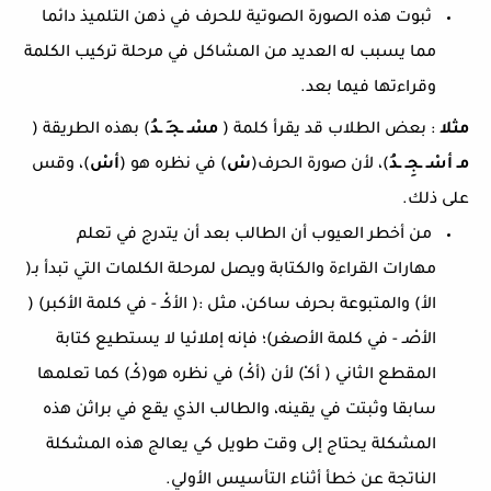
ثبوت هذه الصورة الصوتية للحرف في ذهن التلميذ دائما
مما يسبب له العديد من المشاكل في مرحلة تركيب الكلمة
وقراءتها فيما بعد.
مثلا
: بعض الطلاب قد يقرأ كلمة (
مسْـ ـجـِ ـدُ
) بهذه الطريقة (
مـ أسْـ ـجِـ ـدُ
)، لأن صورة الحرف(
سْ
) في نظره هو (
أسْ
)، وقس
على ذلك.
من أخطر العيوب أن الطالب بعد أن يتدرج في تعلم
مهارات القراءة والكتابة ويصل لمرحلة الكلمات التي تبدأ بـ(
الأ) والمتبوعة بحرف ساكن، مثل :( الأكْـ - في كلمة الأكبر) (
الأصْـ - في كلمة الأصغر)؛ فإنه إملائيا لا يستطيع كتابة
المقطع الثاني ( أكـْ) لأن (أكْـ) في نظره هو(كْـ) كما تعلمها
سابقا وثبتت في يقينه، والطالب الذي يقع في براثن هذه
المشكلة يحتاج إلى وقت طويل كي يعالج هذه المشكلة
الناتجة عن خطأ أثناء التأسيس الأولي.