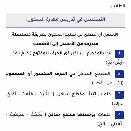
الطلاب.
التسلسل في تدريس مهارة السكون:
الأفضل أن تنطلق في تعليم السكون
بطريقة مسلسلة
متدرجة من الأسهل إلى الأصعب
:
ابدأ بالمقطع الساكن
ذي الحرف المفتوح
( صَمْ - عَدْ
-رَشْ- بَحْ)
المقطع الساكن
ذي الحرف المكسور أو المضموم
(رُبْ - مِنْ - عُصْـ )
كلمات
تبدأ بمقطع ساكن
. [ يَشْرَبُ - مَلْعَبُ - تَفْرَحُ-
...إلخ]
كلمات
بوسطها مقطع ساكن
.[ نَجَحْتُ - سَمِعْتُ -
بِلُعْبَتِي-...إلخ]