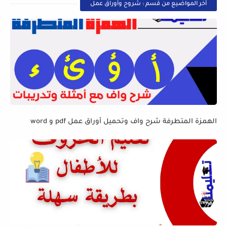
أخر المواضيع من قسم : شروح وأوراق عمل
الهمزة المتطرفة شرح واف وتحميل أوراق عمل pdf و word