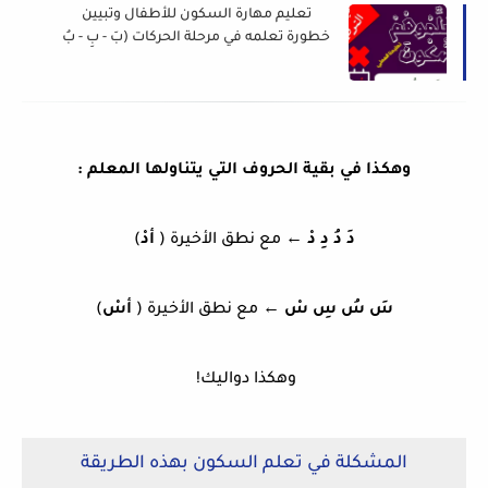
تعليم مهارة السكون للأطفال وتبيين
خطورة تعلمه في مرحلة الحركات (بَ - بِ - بُ
- بْ)
وهكذا في بقية الحروف التي يتناولها المعلم :
دَ دُ دِ دْ
← مع نطق الأخيرة (
أدْ
)
سَ سُ سِ سْ
← مع نطق الأخيرة (
أسْ
)
وهكذا دواليك!
المشكلة في تعلم السكون بهذه الطريقة