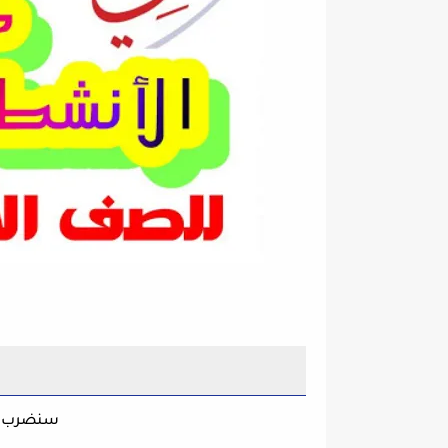
ت
سنضرب ال