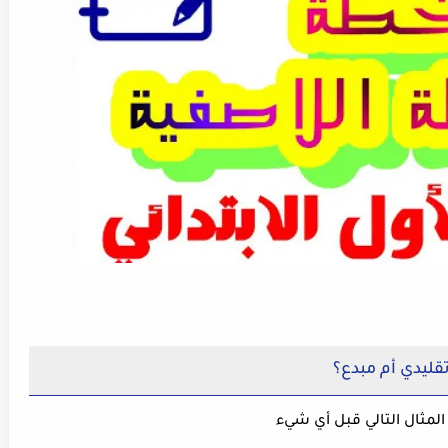
قليدي أم مبدع؟
مثال التالي قبل أي شيء